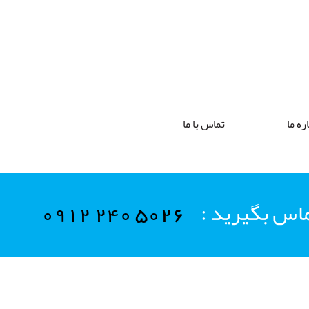
ره ما
تماس با ما
ماس بگیرید :
0912 240 5026